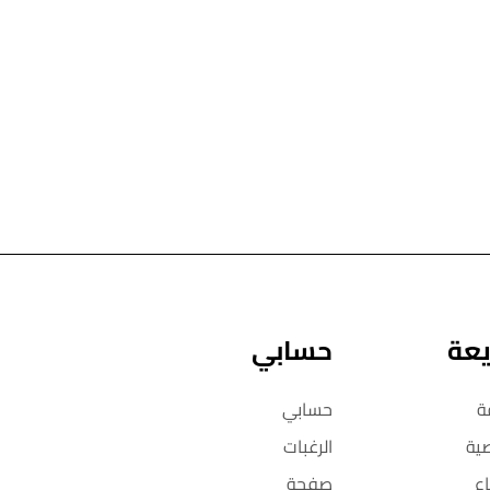
يعة
حسابي
ة
حسابي
ية
الرغبات
ع
صفحة