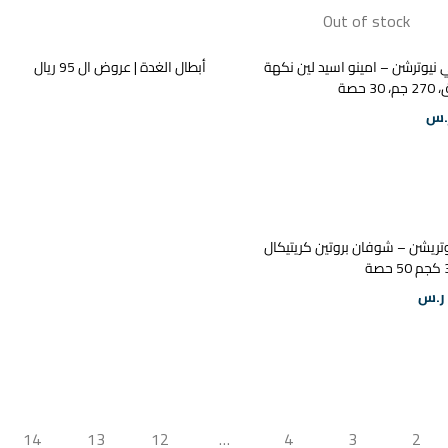
Out of stock
 نيوترشن – امينو اسيد لين نكهة
أبطال الغدة | عروض ال 95 ريال
3 حصة
.س
يوتريشن – شوفان بروتين كريتيكال
ر.س
14
13
12
…
4
3
2