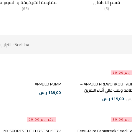
قسم الاطفال
مقاومة الشيخوخة و السوبر ف
(65)
(5)
Sort by:
الترتيب
س30.00
APPLIED PUMP
APPLIED PREWORKOUT ABE 315 G –
قة وبمب عالي أثناء التمرين
149,00
ر.س
119,00
ر.س
.س
س60.00
وفر ر.س20.00
JNX SPORTS THE CURSE 50 SERV
Fenu-Pure Fenugreek Seed Ext