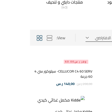
ود
منتجات دايتي و تنحيف
(40)
 الافتراضي
View:
وفر ر.س60.00
CELLUCOR C4 60 SERV- سيلوكور سي 4
60 جرعة
140,00
ر.س
200,00
ر.س
Kiddie مكمل غذائي كيدي