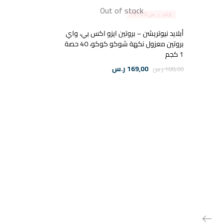
Out of stock
وفر ر.س19.00
أبلايد نيوتريشن – بروتين ايزو اكس بي، واي
بروتين معزول نكهة شوكو كوكو، 40 حصة
1 كجم
169,00
ر.س
188,00
ر.س