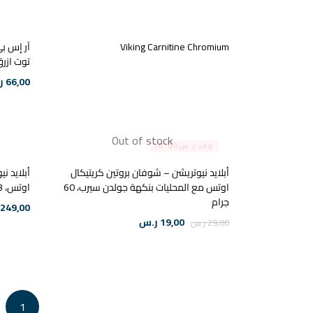
Viking Carnitine Chromium
آر إس بي
توت ازرق، 270 جم، 0
66,00
ر
Out of stock
وفر ر.س10.00
أبلايد نيوتريشن – شوفان بروتين كريتيكال
أبلايد ن
اوتس مع المحليات بنكهة جولدن سيرب، 60
اوتس، 3 كجم 50 حصة
جرام
249,00
19,00
ر.س
29,00
ر.س
1