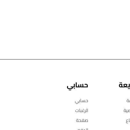
يعة
حسابي
ة
حسابي
ية
الرغبات
ع
صفحة