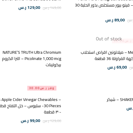
sachet – فينو بيور مستخلص بذور الحلبة 30
129,00
ر.س
149,00
ر.س
89,00
ر.س
.س
Out of stock
س30.00
Melatonin – ميلاتونين اقراص استحلاب
NATURE’S TRUTH Ultra Chromium
 الفراولة 36 قطعة
Picolinate 1,000 mcg – الترا الكروم
بيكولينات
69,00
ر.س
س
وفر ر.س30.00
SH – شيكر
s Apple Cider Vinegar Chewables –
30 Pieces- سليوس – خل التفاح 
.س
-٣٠ قطعة
99,00
ر.س
129,00
ر.س