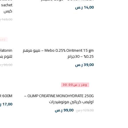
14,00
ر.س
كيس
149,00
ر
وفر ر.
Mebo 0.25% Ointment 15 gm – ميبو مرهم
0.25% – 30جرام
للنوم بنكهة
39,00
ر.س
99,00
ر.
وفر ر.س30.00
OLIMP CREATINE MONOHYDRATE 250G –
AKER 600M
اوليمب كرياتين مونوهيدرات
17,00
ر
99,00
ر.س
129,00
ر.س