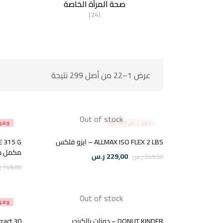
صحة المرأة الخاصة
(24)
عرض 1–22 من أصل 299 نتيجة
Out of stock
وفر ر.س20.00
وفر ر.
ALLMAX ISO FLEX 2 LBS – ايزو فلكس
مكمل طا
229,00
ر.س
249,00
ر.س
149,00
ر
Out of stock
وفر ر.
DONUT KINDER – دونات بالكيندر
ract 30