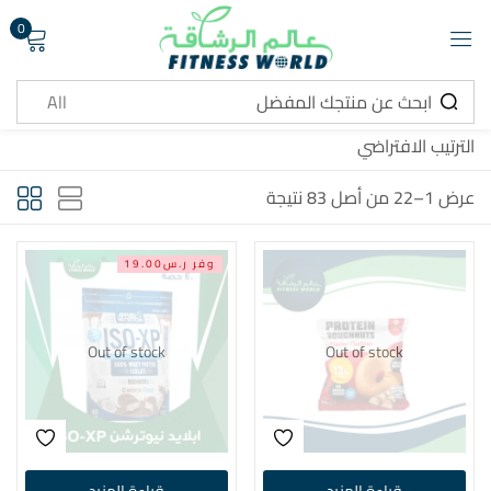
0
تسجيل دخول
الترتيب الافتراضي
عرض 1–22 من أصل 83 نتيجة
تذكرني
هل نسيت كلمة المرور ؟
وفر ر.س19.00
تسجيل دخول
Out of stock
Out of stock
انشاء حساب