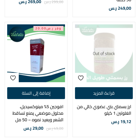
269,00
ر.س
299,00
ر.س
249,00
ر.س
وفر ر.س20.00
Out of stock
قراءة المزيد
إضافة إلى السلة
ارز بسمتي بني عضوي خالي من
افوجين 5% مينوكسيديل،
الغلوتين 1 كيلو
محلول موضعي يمنع تساقط
الشعر ويعيد نموه – 50 مل
19,12
ر.س
29,00
ر.س
49,00
ر.س