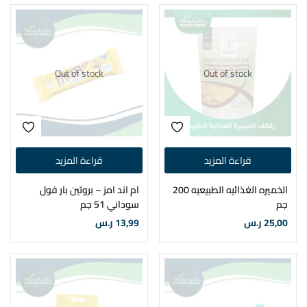
Out of stock
Out of stock
قراءة المزيد
قراءة المزيد
الخميره الغذائيه الطبيعيه 200
ام اند امز – بروتين بار فول
جم
سوداني 51 جم
25,00
ر.س
13,99
ر.س