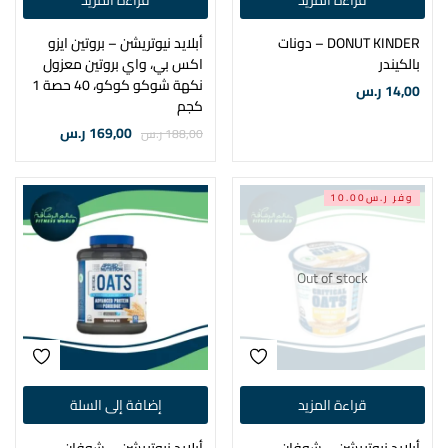
قراءة المزيد
قراءة المزيد
DONUT KINDER – دونات
أبلايد نيوتريشن – بروتين ايزو
بالكيندر
اكس بي، واي بروتين معزول
نكهة شوكو كوكو، 40 حصة 1
14,00
ر.س
كجم
169,00
ر.س
188,00
ر.س
وفر ر.س10.00
Out of stock
قراءة المزيد
إضافة إلى السلة