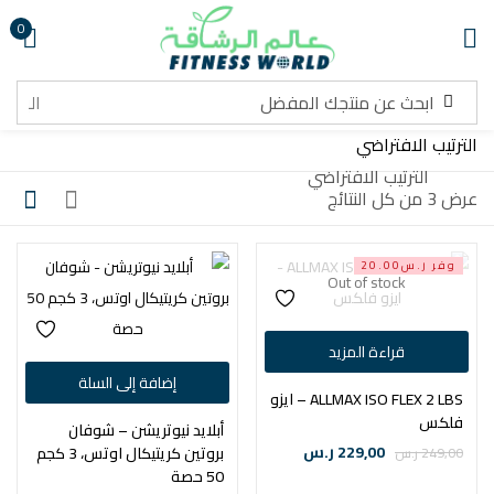
0
تسجيل دخول
الترتيب الافتراضي
عرض ⁦3⁩ من كل النتائج
تذكرني
هل نسيت كلمة المرور ؟
وفر ر.س20.00
Out of stock
تسجيل دخول
قراءة المزيد
إضافة إلى السلة
انشاء حساب
ALLMAX ISO FLEX 2 LBS – ايزو
فلكس
أبلايد نيوتريشن – شوفان
229,00
ر.س
بروتين كريتيكال اوتس، 3 كجم
249,00
ر.س
50 حصة