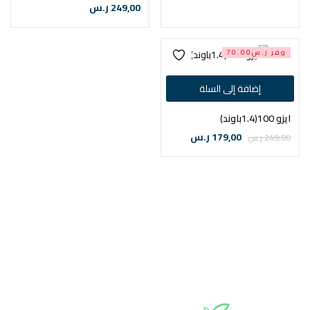
249,00
ر.س
وفر ر.س70.00
إضافة إلى السلة
ايزو 100(1.4باوند)
179,00
ر.س
249,00
ر.س