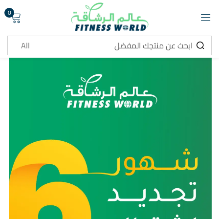
0
تسجيل دخول
تذكرني
هل نسيت كلمة المرور ؟
تسجيل دخول
انشاء حساب