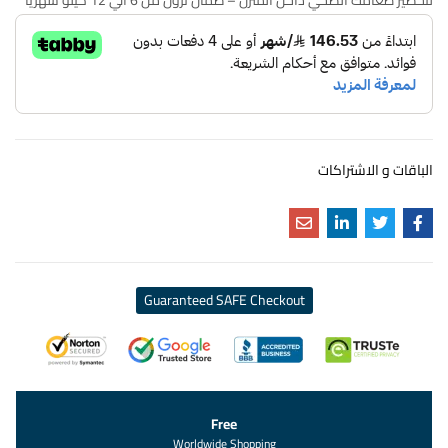
لتحضير طعامك الصحي داخل المنزل – ضمان نزول من 6 الي 12 كيلو شهريا
الباقات و الاشتراكات
Guaranteed SAFE Checkout
Free
Worldwide Shopping