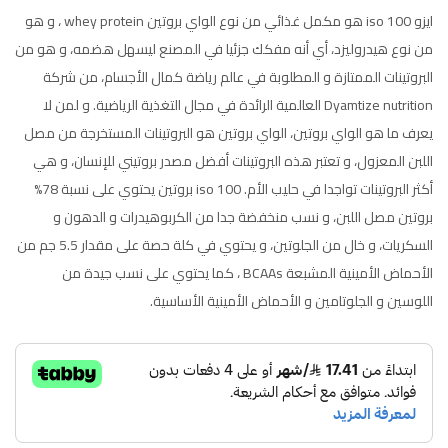
ايزو 100 iso هو مكمل غذائي من نوع الواي بروتين whey protein ، و هو
من نوع هيدروليزد، أي أنه مفكك جزئيا في المصنع ليسهل هضمه، و هو من
البروتينات الممتازة و المطلوبة في عالم رياضة كمال الأجسام، من شركة
Dyamtize nutrition العالمية الرائدة في مجال التغذية الرياضية. و لمن لا
يعرف ما هو الواي بروتين، الواي بروتين هو البروتينات المستخرجة من مصل
اللبن المعزول، و تعتبر هذه البروتينات أفضل مصدر بروتيني للإنسان، و هي
أكثر البروتينات تواجدا في حليب الأم. 100 iso بروتين يحتوي على نسبة 78%
بروتين مصل اللبن، و نسب منخفضة جدا من الكربوهيدرات و الدهون و
السكريات، و خال من الجلوتين، و يحتوي في كلة حصة على مقدار 5.5 جم من
الأحماض الأمينية المشبعة BCAAs ، كما يحتوي على نسب جيدة من
اللوسين و الجلوتامين و الأحماض الأمينية الأساسية.