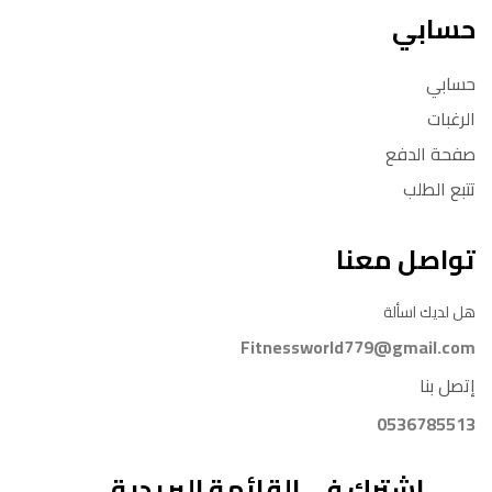
حسابي
حسابي
الرغبات
صفحة الدفع
تتبع الطلب
تواصل معنا
هل لديك اسألة
Fitnessworld779@gmail.com
إتصل بنا
0536785513
إشترك في القائمة البريدية