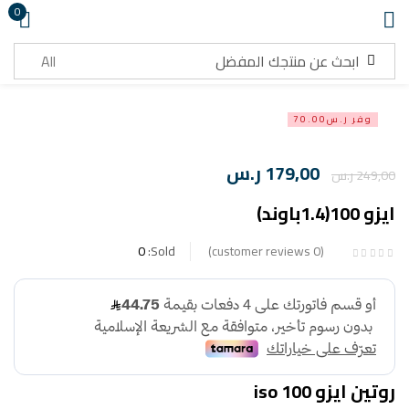
0
تسجيل دخول
وفر ر.س70.00
179,00
ر.س
249,00
ر.س
ايزو 100(1.4باوند)
تذكرني
هل نسيت كلمة المرور ؟
0
Sold:
customer reviews
0
تسجيل دخول
انشاء حساب
روتين ايزو 100 iso