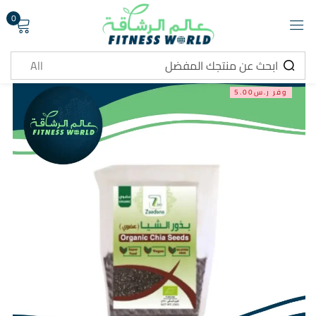
0
تسجيل دخول
وفر ر.س5.00
تذكرني
هل نسيت كلمة المرور ؟
تسجيل دخول
انشاء حساب