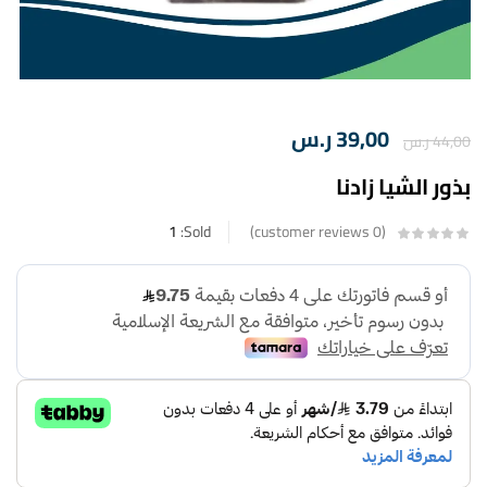
39,00
ر.س
44,00
ر.س
بذور الشيا زادنا
1
Sold:
customer reviews
0