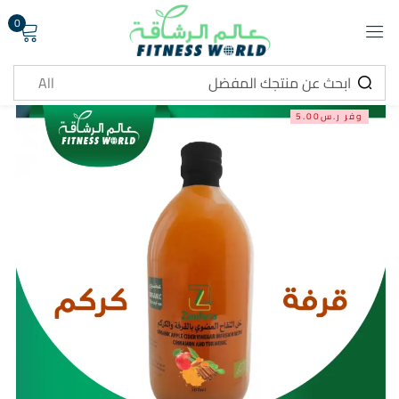
0
تسجيل دخول
وفر ر.س5.00
تذكرني
هل نسيت كلمة المرور ؟
تسجيل دخول
انشاء حساب