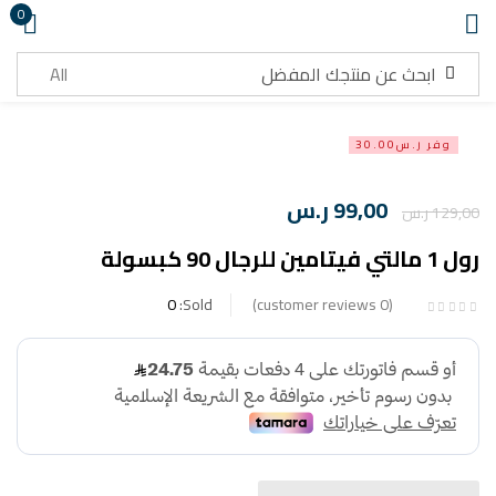
0
تسجيل دخول
وفر ر.س30.00
99,00
ر.س
129,00
ر.س
رول 1 مالتي فيتامين للرجال 90 كبسولة
تذكرني
هل نسيت كلمة المرور ؟
0
Sold:
customer reviews
0
تسجيل دخول
انشاء حساب