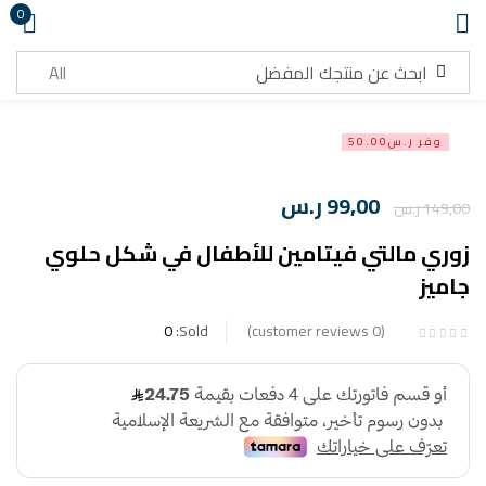
0
تسجيل دخول
وفر ر.س50.00
99,00
ر.س
149,00
ر.س
زوري مالتي فيتامين للأطفال في شكل حلوي
تذكرني
هل نسيت كلمة المرور ؟
جاميز
تسجيل دخول
0
Sold:
customer reviews
0
انشاء حساب