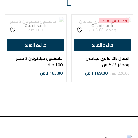
وفر ر.س31.00
Out of stock
Out of stock
قراءة المزيد
قراءة المزيد
انيمال باك مالتي فيتامين
جاميسون ميلاتونين 3 مجم
ومحفز ٤٤ كيس
100 حبة
189,00
ر.س
165,00
ر.س
220,00
ر.س