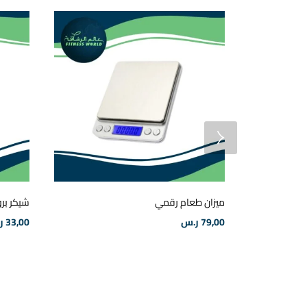
ميزان طعام رقمي
شيكر بر
79,00
ر.س
33,00
ر