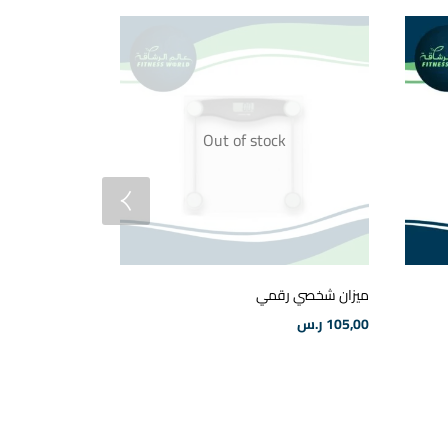
Out of stock
ميزان شخصي رقمي
شيكر بروتين met-rx
105,00
ر.س
30,00
ر.س