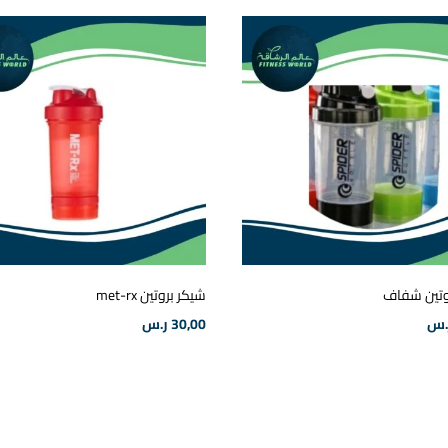
وتين شفاف
شيكر بروتين met-rx
.س
30,00
ر.س