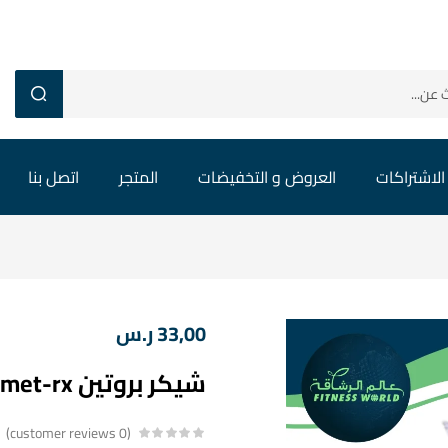
الاشتراكات
العروض و التخفيضات
المتجر
اتصل بنا
33,00
ر.س
شيكر بروتين met-rx
customer reviews
0