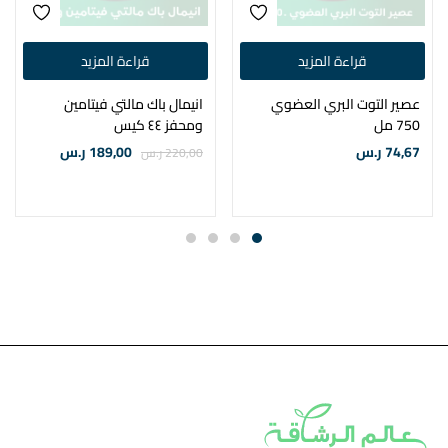
قراءة المزيد
قراءة المزيد
عصير التوت البري العضوي
انيمال باك مالتي فيتامين
750 مل
ومحفز ٤٤ كيس
74,67
ر.س
189,00
ر.س
220,00
ر.س