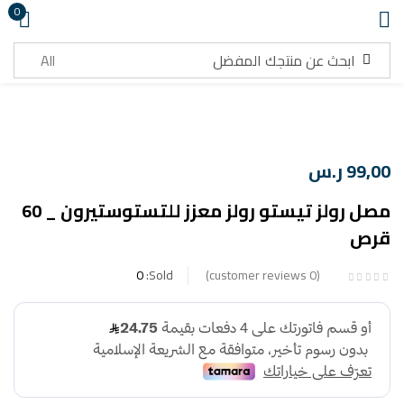
0
تسجيل دخول
99,00
ر.س
مصل رولز تيستو رولز معزز للتستوستيرون _ 60
تذكرني
هل نسيت كلمة المرور ؟
قرص
تسجيل دخول
0
Sold:
customer reviews
0
انشاء حساب