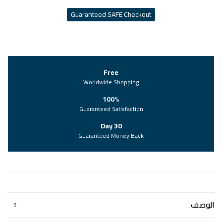
Guaranteed SAFE Checkout
Free
Worldwide Shopping
100%
Guaranteed Satisfaction
30 Day
Guaranteed Money Back
الوصف