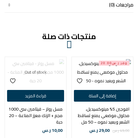
مراجعات (0)
منتجات ذات صلة
وفر ر.س20.00
Out of stock
إضافة إلى السلة
قراءة المزيد
افوجين 5% مينوكسيديل،
مسل رولز – فيتامين سي 1000
محلول موضعي يمنع تساقط
مجم + الزنك معزز المناعة – 20
الشعر ويعيد نموه – 50 مل
حبة
29,00
ر.س
10,00
ر.س
49,00
ر.س