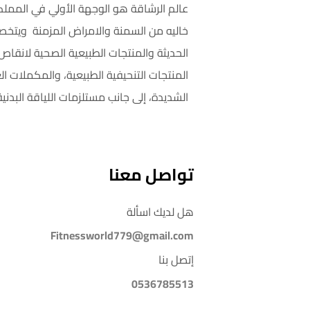
عالم الرشاقة هو الوجهة الأولي في المملك
خاليه من السمنة والامراض المزمنة ويتخص
الحديثة والمنتجات الطبيعية الصحية لانق
المنتجات التنحيفية الطبيعية، والمكملات ال
الشديدة، إلى جانب مستلزمات اللياقة البدنية
تواصل معنا
هل لديك اسألة
Fitnessworld779@gmail.com
إتصل بنا
0536785513