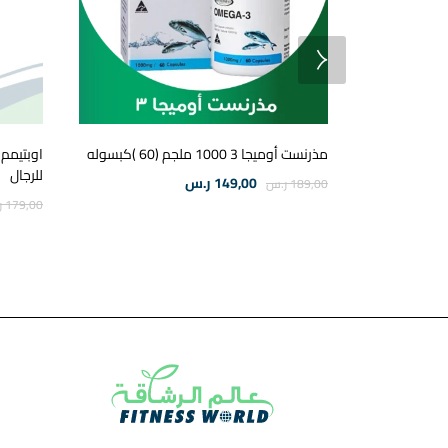
مذرنست أوميجا 3 1000 ملجم (60 )كبسوله
اوبتيمم 
للرجال
149,00
ر.س
189,00
ر.س
179,00
ر