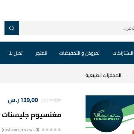
الاشتراكات
العروض و التخفيضات
المتجر
اتصل بنا
المحفزات الطبيعية
139,00
ر.س
149,00
ر.س
مغنسيوم جليسنات
customer reviews
0