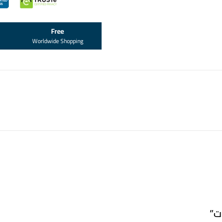
Free
Worldwide Shopping
ت”