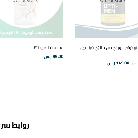
نيوترشن اوبتي من مالتي فيتامين
سنجفت اوميجا ٣
95,00
ر.س
149,00
ر.س
.س
روابط سر