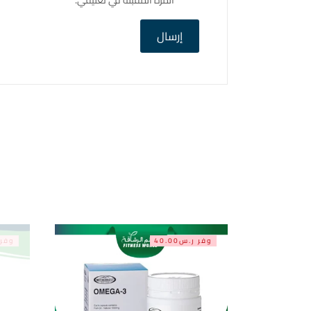
وفر ر.س40.00
وفر ر.