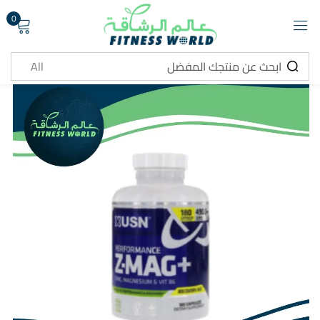
0
تسجيل دخول
تذكرني
هل نسيت كلمة المرور ؟
تسجيل دخول
انشاء حساب