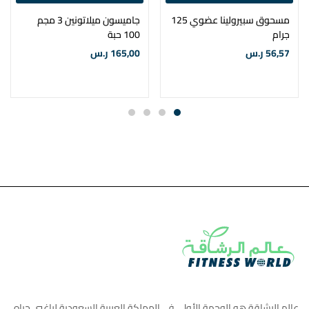
مسحوق سبيرولينا عضوي 125
جاميسون ميلاتونين 3 مجم
جرام
100 حبة
56,57
ر.س
165,00
ر.س
عالم الرشاقة هو الوجهة الأولي في المملكة العربية السعودية لراغبي حياه