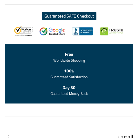
Guaranteed SAFE Checkout
Free
Worldwide Shopping
100%
Guaranteed Satisfaction
30 Day
Guaranteed Money Back
الوصف